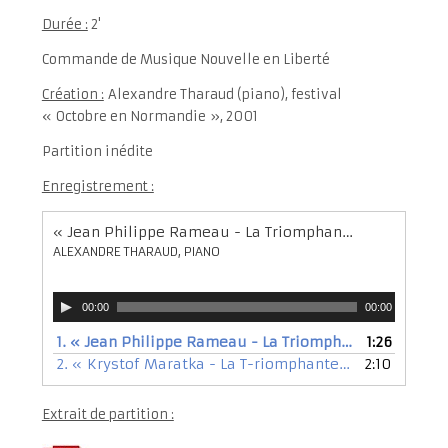
Durée :
2'
Commande de Musique Nouvelle en Liberté
Création :
Alexandre Tharaud (piano), festival
« Octobre en Normandie », 2001
Partition inédite
Enregistrement :
« Jean Philippe Rameau - La Triomphante »
ALEXANDRE THARAUD, PIANO
Lecteur
00:00
00:00
audio
1.
« Jean Philippe Rameau - La Triomphante »
1:26
— ALEXA
2.
« Krystof Maratka - La T-riomphante »
2:10
— ALEXANDRE 
Extrait de partition :